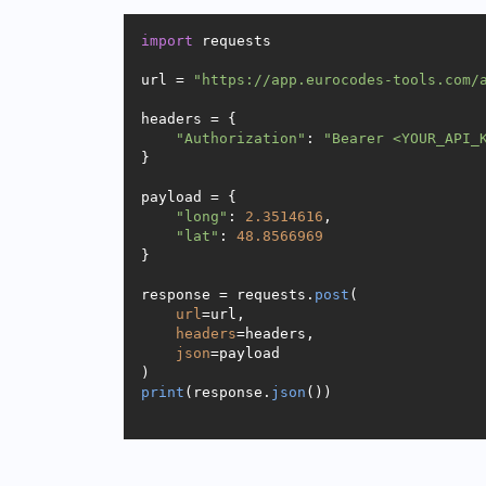
import
requests
url
 = 
"https://app.eurocodes-tools.com/
headers
 = {

"Authorization"
: 
"Bearer <YOUR_API_
}

payload
 = {

"long"
: 
2.3514616
,

"lat"
: 
48.8566969
}

response
 = 
requests
.
post
(

url
=url, 

headers
=headers, 

json
=payload

print
(
response
.
json
())
