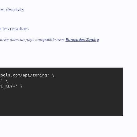
es résultats
 les résultats
rouver dans un pays compatible avec
Eurocodes Zoning
ools.com/api/zoning' \

' \

I_KEY-' \
