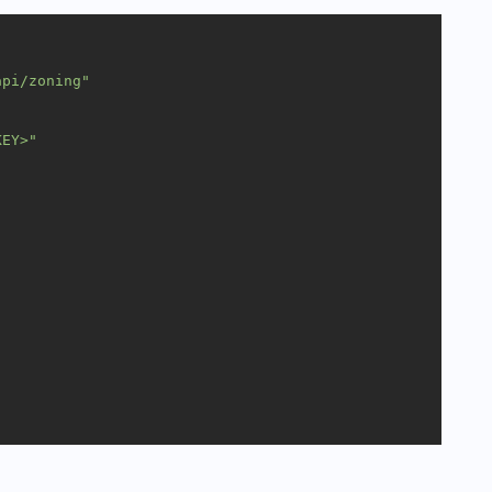
api/zoning"
KEY>"