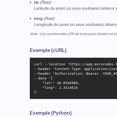
lat
(float)
Latitude du point où vous souhaitez obtenir l
long
(float)
Longitude du point où vous souhaitez obtenir
Note : Les coordonnées GPS de votre point doivent se t
Exemple (cURL)
curl --location 'https://app.eurocodes-t
--header 'Content-Type: application/json
--header 'Authorization: Bearer -YOUR_AP
--data '{

    "lat": 48.8566969, 

    "long": 2.3514616

Exemple (Python)