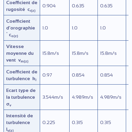
Coefficient de
0.904
0.635
0.635
0
rugosité
c
r(z)
Coefficient
d’orographie
1.0
1.0
1.0
1
*
c
o(z)
Vitesse
moyenne du
15.8
m/s
15.8
m/s
15.8
m/s
1
vent
v
m(z)
Coefficient de
0.97
0.854
0.854
0
turbulence
k
l
Ecart type de
la turbulence
3.544
m/s
4.989
m/s
4.989
m/s
4
σ
v
Intensité de
turbulence
0.225
0.315
0.315
0
I
v(z)