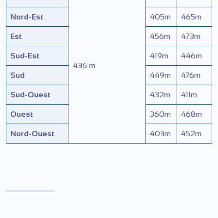
Nord-Est
405
m
465
m
Est
456
m
473
m
Sud-Est
419
m
446
m
436
m
Sud
449
m
476
m
Sud-Ouest
432
m
411
m
Ouest
360
m
468
m
Nord-Ouest
403
m
452
m