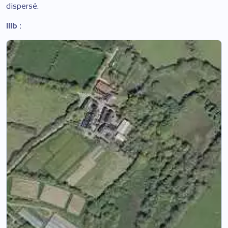
dispersé.
IIIb :