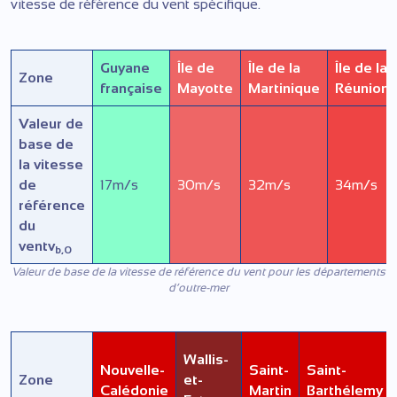
vitesse de référence du vent spécifique.
Guyane
Île de
Île de la
Île de la
Zone
française
Mayotte
Martinique
Réunion
Valeur de
base de
la vitesse
de
17m/s
30m/s
32m/s
34m/s
référence
du
ventv
b,0
Valeur de base de la vitesse de référence du vent pour les départements
d’outre-mer
Wallis-
Nouvelle-
Saint-
Saint-
Zone
et-
Calédonie
Martin
Barthélemy