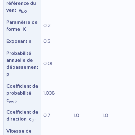
référence du
vent
v
b,0
Paramètre de
0.2
forme
K
Exposant n
0.5
Probabilité
annuelle de
0.01
dépassement
p
Coefficient de
probabilité
1.038
c
prob
Coefficient de
0.7
1.0
1.0
1
direction
c
dir
Vitesse de