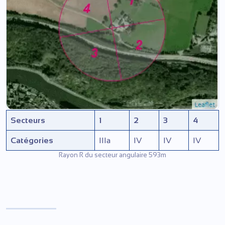
Secteurs
1
2
3
4
Catégories
IIIa
IV
IV
IV
Rayon R du secteur angulaire 593m