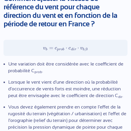
référence du vent pour chaque
direction du vent et en fonction de la
période de retour en France ?
=
⋅
⋅
v
c
c
v
,
0
b
p
r
o
b
d
i
r
b
Une variation doit être considérée avec le coefficient de
probabilité C
.
prob
Lorsque le vent vient d’une direction où la probabilité
d’occurrence de vents forts est moindre, une réduction
peut être envisagée avec le coefficient de direction C
.
dir
Vous devez également prendre en compte l’effet de la
rugosité du terrain (végétation / urbanisation) et l’effet de
l’orographie (relief du terrain) pour déterminer avec
précision la pression dynamique de pointe pour chaque