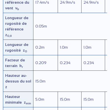
référence du
17.4
m/s
24.9
m/s
24.9
m/s
2
vent
v
b
Longueur de
rugosité de
0.05
m
référence
z
0,II
Longueur de
0.2
m
1.0
m
1.0
m
1
rugosité
z
0
Facteur de
0.209
0.234
0.234
0
terrain
k
r
Hauteur au-
dessus du sol
15.0
m
z
Hauteur
5.0
m
15.0
m
15.0
m
1
minimale
z
min