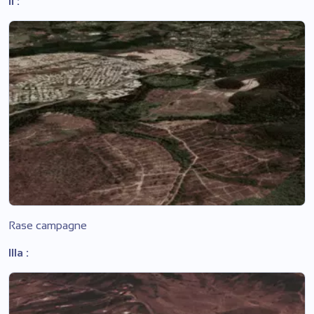
II :
Rase campagne
IIIa :