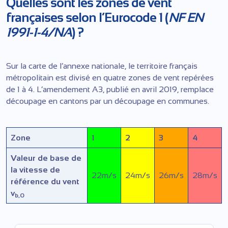
Quelles sont les zones de vent
françaises selon l’Eurocode 1 (
NF EN
1991-1-4/NA
) ?
Sur la carte de l’annexe nationale, le territoire français
métropolitain est divisé en quatre zones de vent repérées
de 1 à 4. L’amendement A3, publié en avril 2019, remplace
découpage en cantons par un découpage en communes.
Zone
1
2
3
4
Valeur de base de
la vitesse de
22
m/s
24
m/s
26
m/s
28
m/s
référence du vent
v
b,0