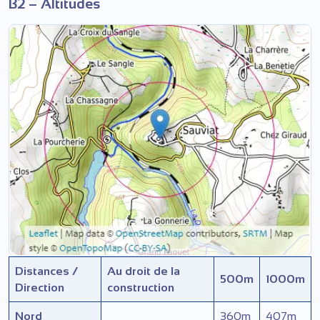
B2 – Altitudes
Distances /
Au droit de la
500
m
1000
m
Direction
construction
Nord
360
m
407
m