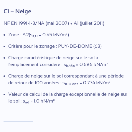
C1 – Neige
NF EN 1991-1-3/NA (mai 2007) + A1 (juillet 2011)
Zone : A2(s
= 0.45 kN/m²)
k,0
Critère pour le zonage : PUY-DE-DOME (63)
Charge caractéristique de neige sur le sol à
l’emplacement considéré : s
= 0.686 kN/m²
k,436
Charge de neige sur le sol correspondant à une période
de retour de 100 années : s
= 0.774 kN/m²
100 ans
Valeur de calcul de la charge exceptionnelle de neige sur
le sol : s
= 1.0 kN/m²
ad