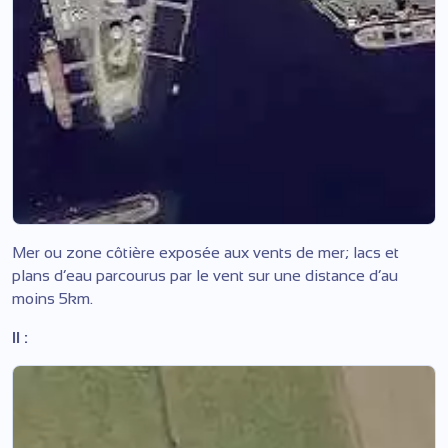
Mer ou zone côtière exposée aux vents de mer; lacs et
plans d’eau parcourus par le vent sur une distance d’au
moins 5km.
II :