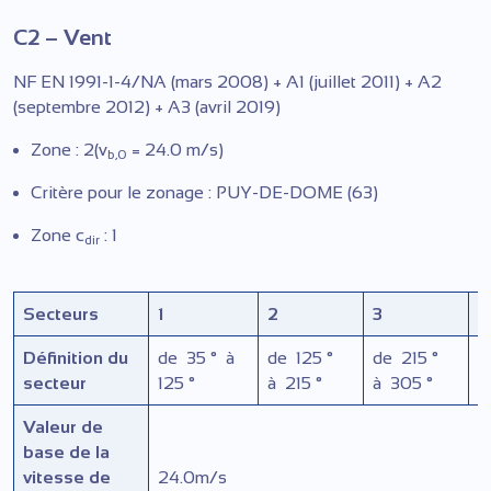
C2 – Vent
NF EN 1991-1-4/NA (mars 2008) + A1 (juillet 2011) + A2
(septembre 2012) + A3 (avril 2019)
Zone : 2(v
= 24.0 m/s)
b,0
Critère pour le zonage : PUY-DE-DOME (63)
Zone c
: 1
dir
Secteurs
1
2
3
4
Définition du
de
35 °
à
de
125 °
de
215 °
d
secteur
125 °
à
215 °
à
305 °
à
Valeur de
base de la
vitesse de
24.0
m/s