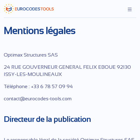
Skip
to
the
content
Mentions légales
Optimax Structures SAS
24 RUE GOUVERNEUR GENERAL FELIX EBOUE 92130
ISSY-LES-MOULINEAUX
Téléphone : +33 6 78 57 09 94
contact@eurocodes-tools.com
Directeur de la publication
Le responsable légal de la société Optimax Structures SAS.