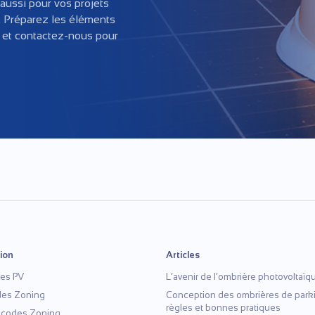
ussi pour vos projets
. Préparez les éléments
e et contactez-nous pour
ion
Articles
es PV
L’avenir de l’ombrière photovoltaïq
des Zoning
Conception des ombrières de parki
règles et bonnes pratiques
ocodes Zoning