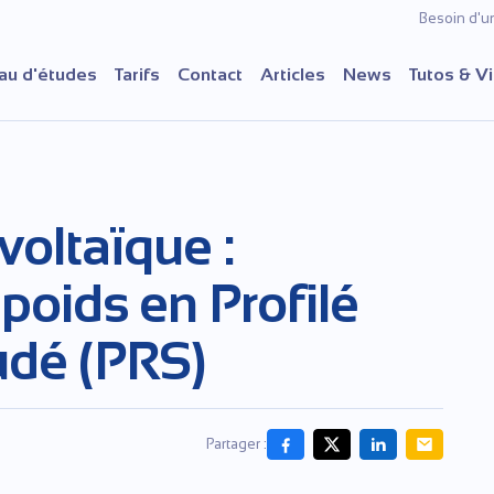
Besoin d'u
au d'études
Tarifs
Contact
Articles
News
Tutos & V
oltaïque :
poids en Profilé
udé (PRS)
Partager :