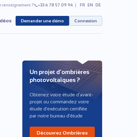
n renseignement ?
+33 6 78 57 09 94
FR
EN
DE
idéos
Demander une démo
Connexion
Un projet d'ombrières
photovoltaïques ?
Obtenez votre étude d'avant-
projet ou commandez votre
étude d'exécution certifiée
par notre bureau d'étude
Découvrez Ombrières