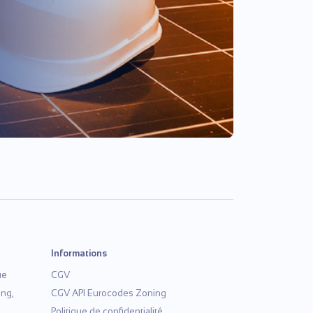
Informations
ue
CGV
ng,
CGV API Eurocodes Zoning
Politique de confidentialité