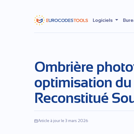
Skip
to
the
Logiciels
Bure
content
Ombrière photov
optimisation du 
Reconstitué So
Article à jour le 3 mars 2026